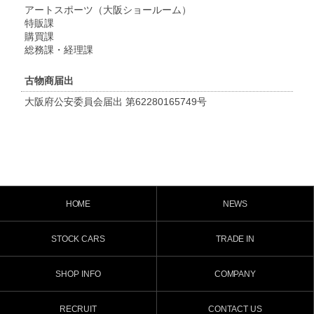
アートスポーツ
（大阪ショールーム）
特販課
購買課
総務課・経理課
古物商届出
大阪府公安委員会届出 第62280165749号
HOME
NEWS
STOCK CARS
TRADE IN
SHOP INFO
COMPANY
RECRUIT
CONTACT US