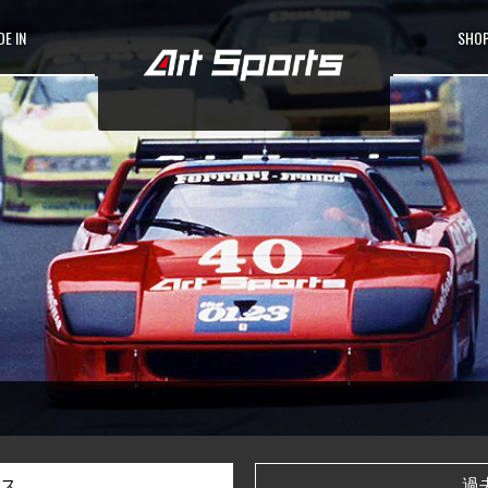
E IN
SHOP
ス
過