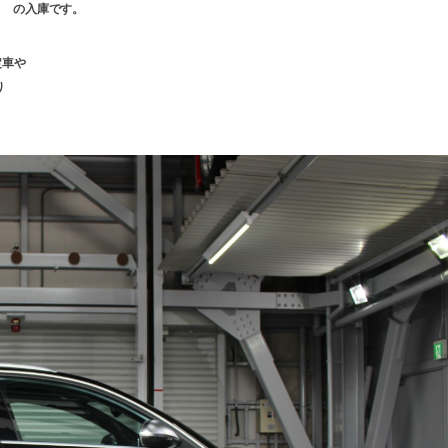
ト の入庫です。
定車や
り