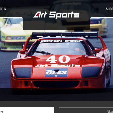
E IN
SHOP
ス
過