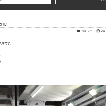
 RHD
お知らせ
2017
の入庫です。
や
り