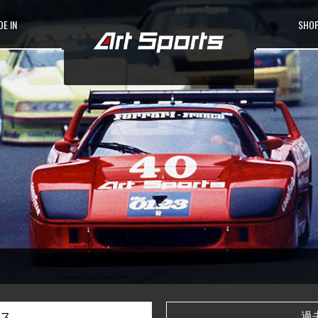
E IN
SHOP
ス
過